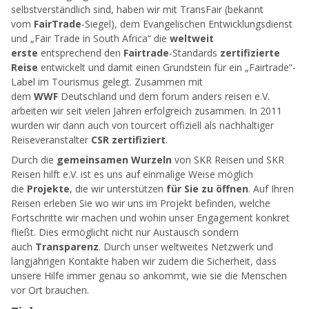
selbstverständlich sind, haben wir mit TransFair (bekannt
vom
FairTrade
-Siegel), dem Evangelischen Entwicklungsdienst
und „Fair Trade in South Africa“ die
weltweit
erste
entsprechend den
Fairtrade
-Standards
zertifizierte
Reise
entwickelt und damit einen Grundstein für ein „Fairtrade“-
Label im Tourismus gelegt. Zusammen mit
dem
WWF
Deutschland und dem forum anders reisen e.V.
arbeiten wir seit vielen Jahren erfolgreich zusammen. In 2011
wurden wir dann auch von tourcert offiziell als nachhaltiger
Reiseveranstalter
CSR zertifiziert
.
Durch die
gemeinsamen Wurzeln
von SKR Reisen und SKR
Reisen hilft e.V. ist es uns auf einmalige Weise möglich
die
Projekte
, die wir unterstützen
für Sie zu öffnen
. Auf Ihren
Reisen erleben Sie wo wir uns im Projekt befinden, welche
Fortschritte wir machen und wohin unser Engagement konkret
fließt. Dies ermöglicht nicht nur Austausch sondern
auch
Transparenz
. Durch unser weltweites Netzwerk und
langjährigen Kontakte haben wir zudem die Sicherheit, dass
unsere Hilfe immer genau so ankommt, wie sie die Menschen
vor Ort brauchen.