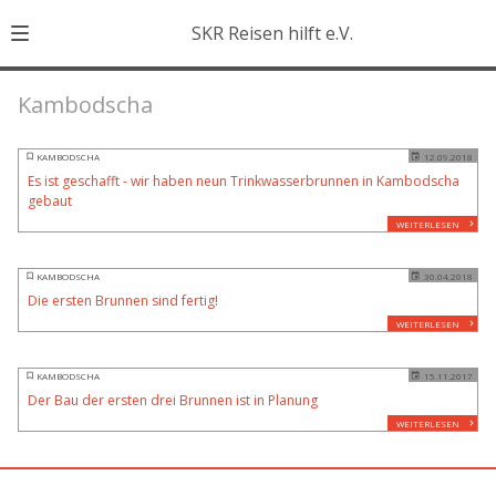
SKR Reisen hilft e.V.
Kambodscha
KAMBODSCHA
12.09.2018
Es ist geschafft - wir haben neun Trinkwasserbrunnen in Kambodscha
gebaut
WEITERLESEN
KAMBODSCHA
30.04.2018
Die ersten Brunnen sind fertig!
WEITERLESEN
KAMBODSCHA
15.11.2017
Der Bau der ersten drei Brunnen ist in Planung
WEITERLESEN